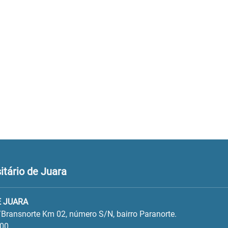
tário de Juara
 JUARA
Bransnorte Km 02, número S/N, bairro Paranorte.
600