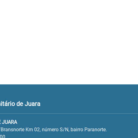
tário de Juara
 JUARA
Bransnorte Km 02, número S/N, bairro Paranorte.
600