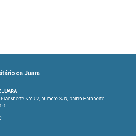
tário de Juara
 JUARA
Bransnorte Km 02, número S/N, bairro Paranorte.
600
0