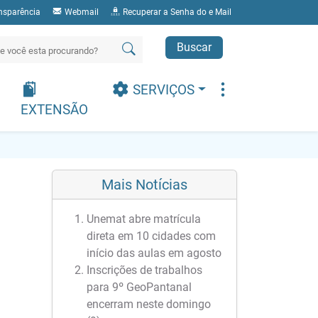
nsparência
Webmail
Recuperar a Senha do e Mail
Buscar
SERVIÇOS
EXTENSÃO
Mais Notícias
Unemat abre matrícula
direta em 10 cidades com
início das aulas em agosto
Inscrições de trabalhos
para 9º GeoPantanal
encerram neste domingo